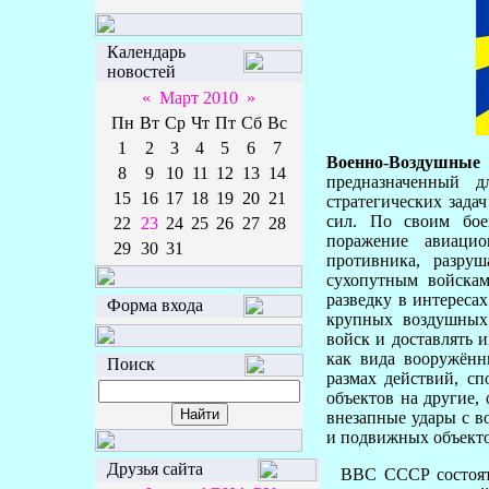
Календарь
новостей
«
Март 2010
»
Пн
Вт
Ср
Чт
Пт
Сб
Вс
1
2
3
4
5
6
7
Во
е
нно-Возд
у
шные
8
9
10
11
12
13
14
предназначенный д
15
16
17
18
19
20
21
стратегических зада
сил. По своим бо
22
23
24
25
26
27
28
поражение авиаци
29
30
31
противника, разру
сухопутным войска
разведку в интереса
Форма входа
крупных воздушных 
войск и доставлять 
как вида вооружённ
Поиск
размах действий, сп
объектов на другие,
внезапные удары с в
и подвижных объекто
Друзья сайта
ВВС СССР состоят и