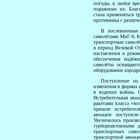
погоды, в любое вре
поражение их. Бла
стала применяться т
противника с различ
В послевоенные г
самолётами МиГ-9, М
транспортные самолё
в период Великой От
наставления и руко
обеспечения надёж
самолёты оснащают
оборудование аэродр
Поступление на в
изменения в формах 
в ведении войны. О
Истребительная ави
ракетами класса «во
пришли истребител
авиации поступили
Увеличилось произво
турбореактивными д
транспортных само
транспортной авиаци