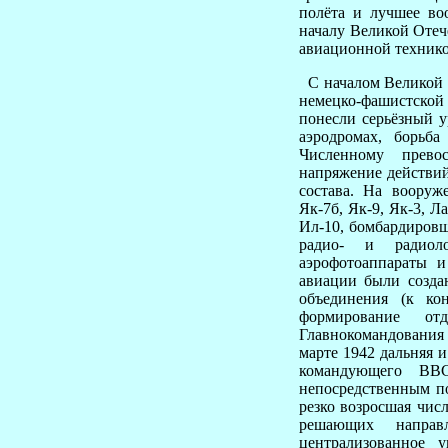
полёта и лучшее во
началу Великой Отеч
авиационной технико
С началом Великой О
немецко-фашистской
понесли серьёзный у
аэродромах, борьб
Численному прево
напряжение действий
состава. На вооруж
Як-7б, Як-9, Як-3, Л
Ил-10, бомбардировщ
радио- и радиоло
аэрофотоаппараты 
авиации были созд
объединения (к ко
формирование от
Главнокомандования 
марте 1942 дальняя 
командующего ВВ
непосредственным п
резко возросшая чис
решающих направ
централизованное 