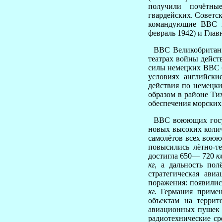
получили почётны
гвардейских. Советс
командующие ВВС г
февраль 1942) и Глав
ВВС Великобритани
театрах войны дейст
силы немецких ВВС б
условиях английск
действия по немецк
образом в районе Ти
обеспечения морских
ВВС воюющих госуда
новых высоких колич
самолётов всех воюю
повысились лётно-те
достигла 650— 720
к
кг
, а дальность по
стратегическая ави
поражения: появили
кг
. Германия приме
объектам на террит
авиационных пушек 
радиотехнические ср