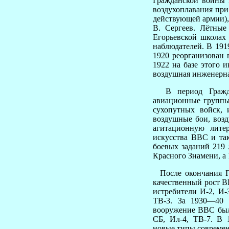
Гражданской войны 
воздухоплавания при
действующей армии), 
В. Сергеев. Лётны
Егорьевской школах 
наблюдателей. В 191
1920 реорганизован 
1922 на базе этого 
воздушная инженерная
В период Гражда
авиационные группы,
сухопутных войск,
воздушные бои, возд
агитационную лите
искусства ВВС и та
боевых заданий 219 
Красного Знамени, а
После окончания Гр
качественный рост 
истребители И-2, И-
ТВ-3. За 1930—40 
вооружение ВВС был
СБ, Ил-4, ТВ-7. В 
новые типы современ