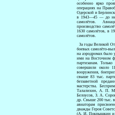
особенно ярко про
операциях на Правоб
Одерской и Берлинск
в 1943—45 — до не
самолётов. Авиац
производство самолё
1630 самолётов, в 1
самолётов.
За годы Великой Оте
боевых самолёто-выл
на аэродромах было 
ими на Восточном ф
партизанам. Только
совершили около 11
вооружения, боеприп
свыше 83 тыс. парт
беззаветной преда
мастерства. Беспри
Талалихин, А. П. Ма
Белоусов, З. А. Соро
др. Свыше 200 тыс. 
авиаторам присвое
дважды Героя Советс
(А. И. Покрышкин и 