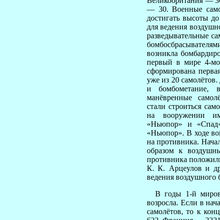
Великобритания — 3
— 30. Военные само
достигать высоты д
для ведения воздушно
разведывательные с
бомбосбрасывателям
возникла бомбардиро
первый в мире 4-м
сформирована первая 
уже из 20 самолётов
и бомбометание, 
манёвренные самол
стали строиться сам
на вооружении им
«Ньюпор» и «Спад»
«Ньюпор». В ходе во
на противника. Начал
образом к воздушн
противника положили 
К. К. Арцеулов и д
ведения воздушного 
В годы 1-й мирово
возросла. Если в на
самолётов, то к кон