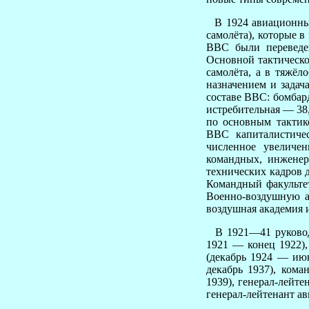
В 1924 авиационные
самолёта), которые 
ВВС были переведе
Основной тактическо
самолёта, а в тяжёл
назначением и задач
составе ВВС: бомбар
истребительная — 38
по основным тактик
ВВС капиталистиче
численное увеличен
командных, инженер
технических кадров 
Командный факультет
Военно-воздушную а
воздушная академия и
В 1921—41 руководс
1921 — конец 1922),
(декабрь 1924 — июн
декабрь 1937), кома
1939), генерал-лейте
генерал-лейтенант ав