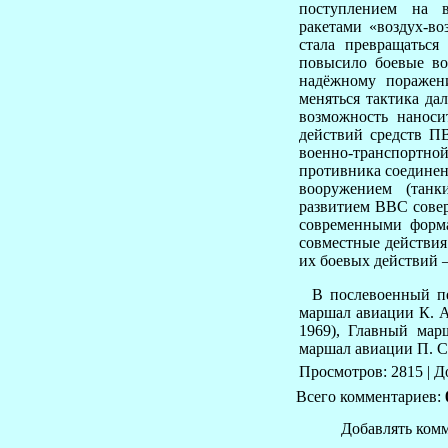
поступлением на 
ракетами «воздух-во
стала превращаться
повысило боевые в
надёжному поражен
меняться тактика да
возможность наноси
действий средств П
военно-транспортной
противника соединен
вооружением (танк
развитием ВВС сове
современными форм
совместные действия
их боевых действий 
В послевоенный пе
маршал авиации К. А
1969), Главный мар
маршал авиации П. С.
Просмотров: 2815 | 
Всего комментариев:
Добавлять комм