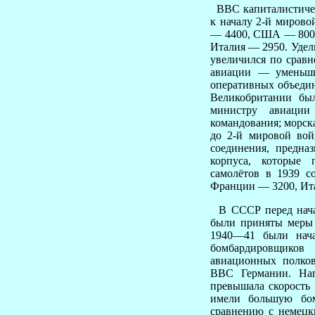
ВВС капиталистическ
к началу 2-й мирово
— 4400, США — 8000
Италия — 2950. Удел
увеличился по сравн
авиации — уменьш
оперативных объеди
Великобритании бы
министру авиации
командования; морск
до 2-й мировой во
соединения, предна
корпуса, которые 
самолётов в 1939 с
Франции — 3200, Ит
В СССР перед нача
были приняты меры 
1940—41 были нача
бомбардировщиков
авиационных полко
ВВС Германии. Нап
превышала скорость 
имели большую бом
сравнению с немецк