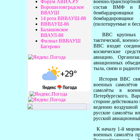
Форум АВИА.РУ
военно-транспортно
Ворошиловградское
состав ВМФ и В
ВВАУШ
бомбардировщики 
14 рота ВВВАУШ-88
бомбардировщики (
ВВВАУШ-86
(пилотируемые и бес
Балашовское
ВВС крупных капи
ВВАУЛ-88
тактической, военно
Филиал ВВВАУШ
ВВС входят соедин
Багерово
космические сред
авиацию. Организа
авиационных объеди
тыла, связи и радиот
История ВВС связа
военных самолётов
самолёты в воен
Петербургского, Ва
стороне действовало
ведению воздушной 
русские самолёты в
русский авиационный
К началу 1-й миров
военных самолёта п