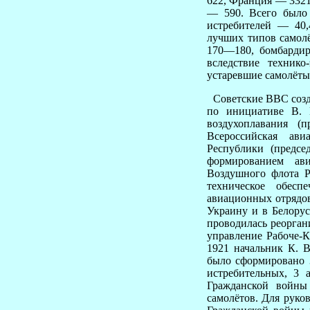
622, Франция — 3321
— 590. Всего было 
истребителей — 40
лучших типов самолё
170—180, бомбард
вследствие техник
устаревшие самолёты
Советские ВВС созда
по инициативе В. 
воздухоплавания (
Всероссийская ав
Республики (предсе
формированием ав
Воздушного флота Р
техническое обес
авиационных отрядов
Украину и в Белору
проводилась реорган
управление Рабоче-К
1921 начальник К. 
было сформировано 3
истребительных, 3 
Гражданской войны
самолётов. Для руко