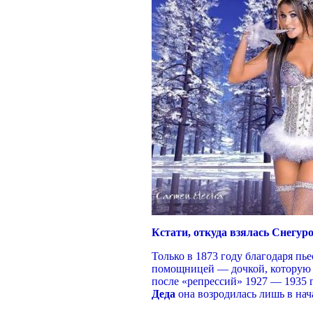
Кстати, откуда взялась Снегур
Только в 1873 году благодаря п
помощницей — дочкой, которую п
после «репрессий» 1927 — 1935 
Деда
она возродилась лишь в нач