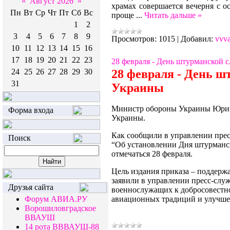
«
Август 2026
»
храмах совершается вечерня с о
Пн
Вт
Ср
Чт
Пт
Сб
Вс
проще
...
Читать дальше »
1
2
3
4
5
6
7
8
9
Просмотров:
1015
|
Добавил:
vvv
10
11
12
13
14
15
16
17
18
19
20
21
22
23
28 февраля - День штурманской
24
25
26
27
28
29
30
28 февраля -
День ш
31
Украины
Министр обороны Украины Юрий
Форма входа
Украины.
Как сообщили в управлении прес
Поиск
“Об установлении Дня штурманс
отмечаться 28 февраля.
Цель издания приказа – поддер
заявили в управлении пресс-слу
Друзья сайта
военнослужащих к добросовестн
Форум АВИА.РУ
авиационных традиций и улучше
Ворошиловградское
ВВАУШ
14 рота ВВВАУШ-88