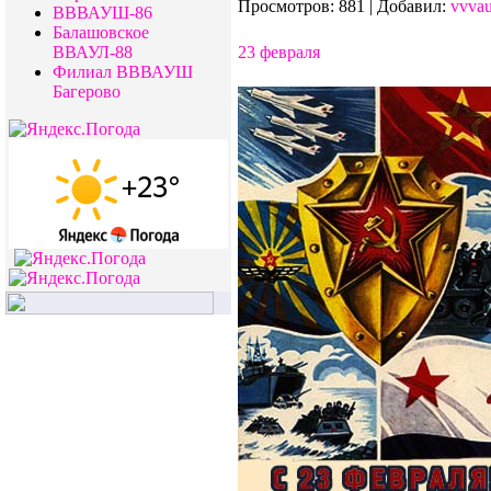
Просмотров:
881
|
Добавил:
vvva
ВВВАУШ-86
Балашовское
ВВАУЛ-88
23 февраля
Филиал ВВВАУШ
Багерово