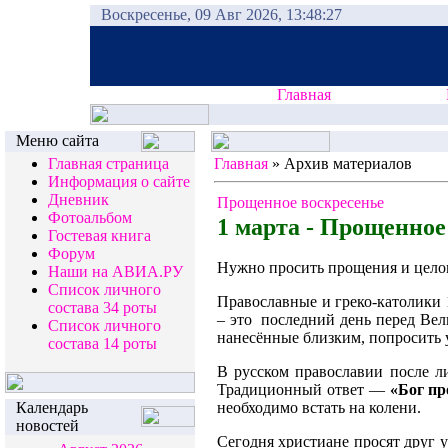
Воскресенье, 09 Авг 2026, 13:48:27
Главная
Меню сайта
Главная страница
Главная
»
Архив материалов
Информация о сайте
Дневник
Прощенное воскресенье
Фотоальбом
1 марта - Прощенное
Гостевая книга
Форум
Нужно просить прощения и целов
Наши на АВИА.РУ
Список личного
Православные и греко-католики 
состава 34 роты
– это последний день перед Вел
Список личного
нанесённые близким, попросить 
состава 14 роты
В русском православии после л
Традиционный ответ —
«Бог пр
Календарь
необходимо встать на колени.
новостей
Сегодня христиане просят друг 