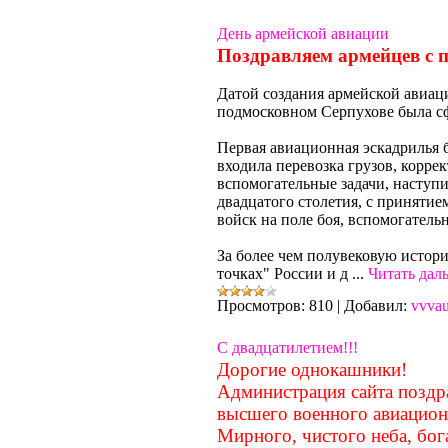
День армейской авиации
Поздравляем армейцев с 
Датой создания армейской авиац
подмосковном Серпухове была сф
Первая авиационная эскадрилья б
входила перевозка грузов, корре
вспомогательные задачи, наступи
двадцатого столетия, с приняти
войск на поле боя, вспомогатель
За более чем полувековую истор
точках" России и д
...
Читать дал
Просмотров:
810
|
Добавил:
vvva
C двадцатилетием!!!
Дорогие однокашники!
Администрация сайта поздра
высшего военного авиацион
Мирного, чистого неба, бог