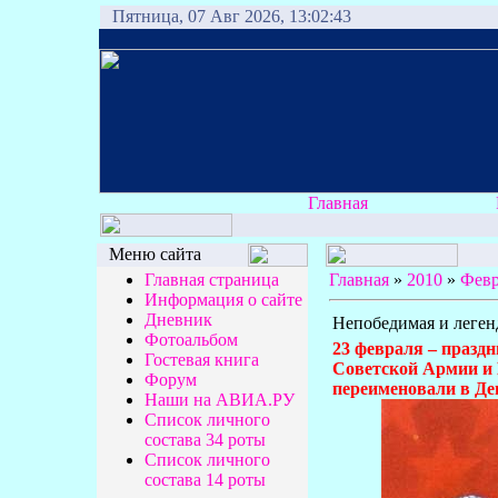
Пятница, 07 Авг 2026, 13:02:43
Главная
Меню сайта
Главная страница
Главная
»
2010
»
Февр
Информация о сайте
Дневник
Непобедимая и леген
Фотоальбом
23 февраля – празд
Гостевая книга
Советской Армии и 
Форум
переименовали в Де
Наши на АВИА.РУ
Список личного
состава 34 роты
Список личного
состава 14 роты