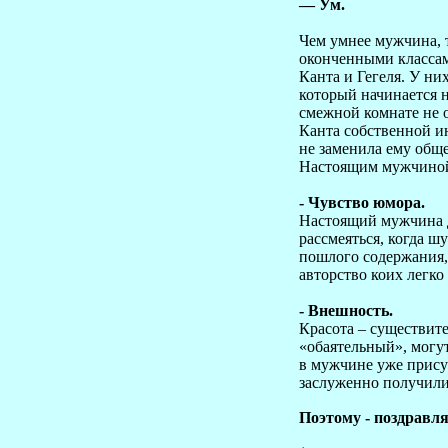
— Ум.
Чем умнее мужчина, 
оконченными класса
Канта и Гегеля. У н
который начинается н
смежной комнате не 
Канта собственной и
не заменила ему обще
Настоящим мужчиной 
- Чувство юмора.
Настоящий мужчина д
рассмеяться, когда ш
пошлого содержания,
авторство коих легко
- Внешность.
Красота – существит
«обаятельный», могут
в мужчине уже прису
заслуженно получили
Поэтому - поздравл