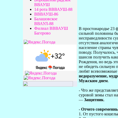
ВВАУШ
14 рота ВВВАУШ-88
ВВВАУШ-86
Балашовское
ВВАУЛ-88
Филиал ВВВАУШ
В простонародье 23 
Багерово
сильной половины б
несправедливости су
отсутствия аналогич
население страны чу
поводу. Получалось, 
шансов получить как
Рождения, но ведь э
не обидеть сильную 
любят всевозможные 
недоразумение, му
Мужским днем
.
- Что же представляе
суровой зимы стал н
—
Защитник
.
- Отчего современ
1. От пустого кошель