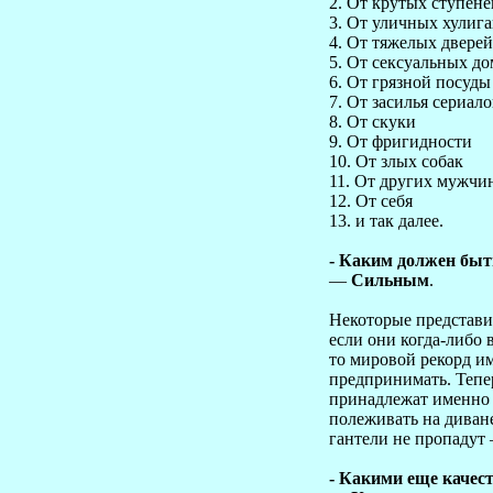
2. От крутых ступене
3. От уличных хулига
4. От тяжелых дверей
5. От сексуальных до
6. От грязной посуды
7. От засилья сериал
8. От скуки
9. От фригидности
10. От злых собак
11. От других мужчи
12. От себя
13. и так далее.
- Каким должен бы
—
Сильным
.
Некоторые представи
если они когда-либо 
то мировой рекорд и
предпринимать. Тепер
принадлежат именно 
полеживать на диван
гантели не пропадут 
- Какими еще качес