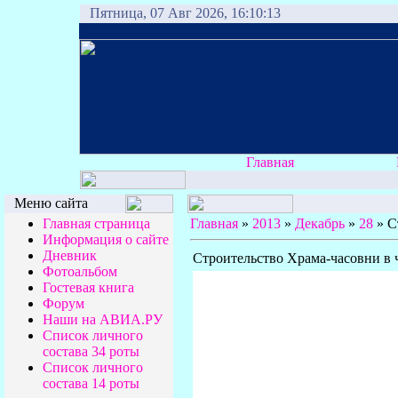
Пятница, 07 Авг 2026, 16:10:13
Главная
Меню сайта
Главная страница
Главная
»
2013
»
Декабрь
»
28
» С
Информация о сайте
Дневник
Строительство Храма-часовни в ч
Фотоальбом
Гостевая книга
Форум
Наши на АВИА.РУ
Список личного
состава 34 роты
Список личного
состава 14 роты